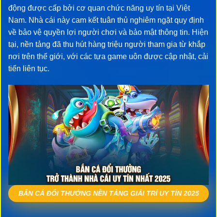
động được cấp bởi cơ quan chức năng uy tín tại Việt
Nam. Nhà cái này cam kết tuân thủ nghiêm ngặt quy định
về bảo vệ quyền lợi người chơi và bảo mật thông tin. Hiện
tại, nền tảng đã thu hút hàng triệu người tham gia từ khắp
nơi trên thế giới, với các tựa game uôn được cập nhật, cải
tiến liên tục.
BẮN CÁ ĐỔI THƯỞNG NỀN TẢNG GIẢI TRÍ UY TÍN 2025