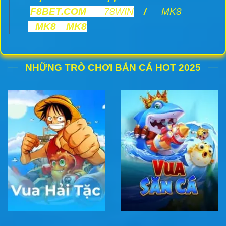
F8BET.COM
78WIN
/
MK8
MK8
MK8
NHỮNG TRÒ CHƠI BẮN CÁ HOT 2025