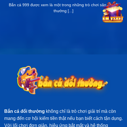
Bắn cá 999 được xem là một trong những trò chơi săn cá đổi
cần xác nhận thêm một mã OTP gửi qua điện thoại hoặc
thưởng [...]
email. Điều này giúp bạn yên tâm tuyệt đối về sự bảo mật
thông tin cá nhân và tài chính khi tham gia vào tựa game.
Hệ thống CSKH tận tâm
Một trong những điểm mạnh lớn chính là hệ thống chăm
sóc khách hàng (CSKH) cực kỳ tận tâm và chuyên nghiệp.
Dịch vụ CSKH của nền tảng này hoạt động 24/7, luôn sẵn
sàng hỗ trợ người chơi bất cứ lúc nào, từ việc giải đáp
thắc mắc cho đến xử lý vấn đề phát sinh trong quá trình
chơi game.
Hơn nữa, nền tảng còn cung cấp nhiều kênh
hỗ trợ khác nhau, từ chat trực tuyến đến email, hotline,
giúp hội viên có thể lựa chọn phương thức liên hệ phù
hợp nhất.
Bắn cá đổi thưởng
không chỉ là trò chơi giải trí mà còn
Bắn Cá Đổi Thưởng
nổi bật với hệ thống giao dịch tài
mang đến cơ hội kiếm tiền thật nếu bạn biết cách tận dụng.
chính cực kỳ nhanh chóng và tiện lợi. Người chơi có thể
Với lối chơi đơn giản, hiệu ứng bắt mắt và hệ thống
thực hiện các giao dịch nạp tiề, rút tiền một cách dễ dàng,