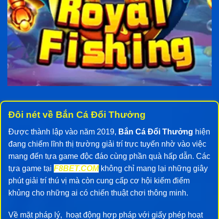
Đôi nét về Bắn Cá Đổi Thưởng
Được thành lập vào năm 2019,
Bắn Cá Đổi Thưởng
hiện
đang chiếm lĩnh thị trường giải trí trực tuyến nhờ vào việc
mang đến tựa game độc đáo cùng phần quà hấp dẫn. Các
tựa game tại
F8BET.COM
không chỉ mang lại những giây
phút giải trí thú vị mà còn cung cấp cơ hội kiếm điểm
khủng cho những ai có chiến thuật chơi thông minh.
Về mặt pháp lý, hoạt động hợp pháp với giấy phép hoạt