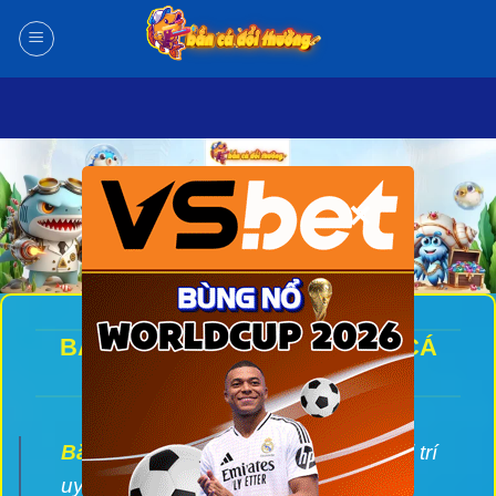
Bỏ
qua
nội
dung
×
BẮN CÁ ĐỔI THƯỞNG - BẮN CÁ
VIP - ĐỔI THƯỞNG NGAY
Bắn Cá Đổi Thưởng
là nền tảng giải trí
uy tín hàng đầu năm 2025, cung cấp