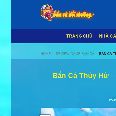
Bỏ
qua
nội
dung
TRANG CHỦ
NHÀ CÁ
HOME
-
REVIEW GAME BẮN CÁ
-
BẮN CÁ T
Bắn Cá Thủy Hử –
ĐĂN