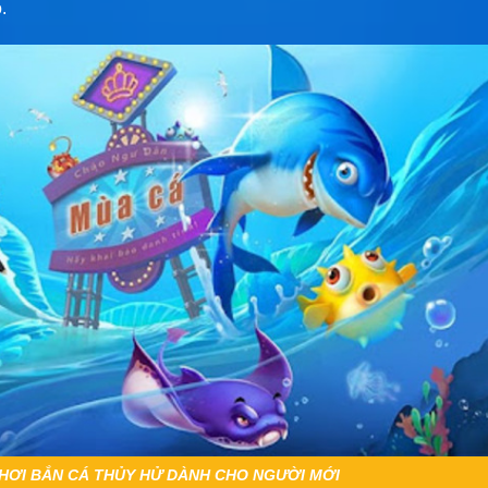
.
HƠI BẮN CÁ THỦY HỬ DÀNH CHO NGƯỜI MỚI