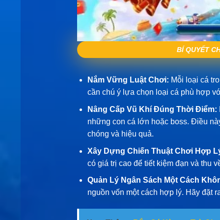
BÍ QUYẾT C
Nắm Vững Luật Chơi:
Mỗi loại cá tr
cần chú ý lựa chọn loại cá phù hợp vớ
Nâng Cấp Vũ Khí Đúng Thời Điểm:
những con cá lớn hoặc boss. Điều này
chóng và hiệu quả.
Xây Dựng Chiến Thuật Chơi Hợp L
có giá trị cao để tiết kiệm đạn và thu
Quản Lý Ngân Sách Một Cách Khô
nguồn vốn một cách hợp lý. Hãy đặt ra