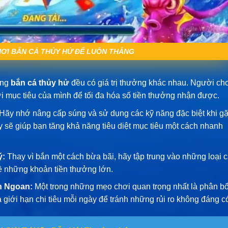
HƠI BẮN CÁ THỦY HỬ ĐỂ LUÔN THẮNG
ong
bắn cá thủy hử
đều có giá trị thưởng khác nhau. Người ch
i mục tiêu của mình để tối đa hóa số tiền thưởng nhận được.
Hãy nhớ nâng cấp súng và sử dụng các kỹ năng đặc biệt khi g
 sẽ giúp bạn tăng khả năng tiêu diệt mục tiêu một cách nhanh
ý:
Thay vì bắn một cách bừa bãi, hãy tập trung vào những loại 
 về những khoản tiền thưởng lớn.
n Ngoan:
Một trong những mẹo chơi quan trọng nhất là phân b
 giới hạn chi tiêu mỗi ngày để tránh những rủi ro không đáng c