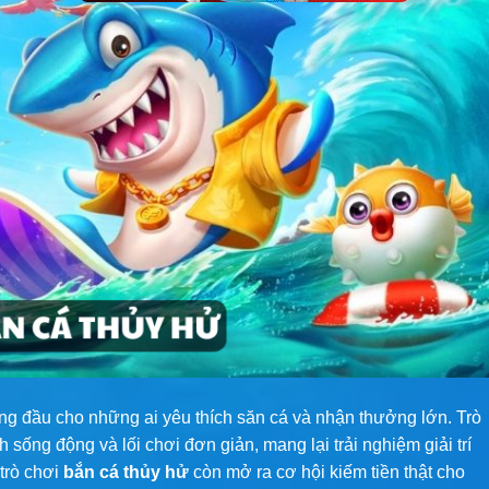
ng đầu cho những ai yêu thích săn cá và nhận thưởng lớn. Trò
 sống động và lối chơi đơn giản, mang lại trải nghiệm giải trí
 trò chơi
bắn cá thủy hử
còn mở ra cơ hội kiếm tiền thật cho