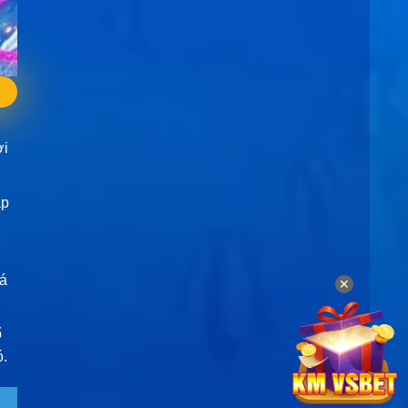
ơi
ặp
cá
✕
ổ
ó.