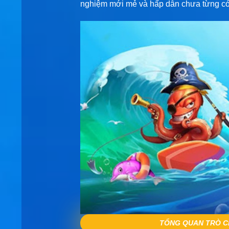
nghiệm mới mẻ và hấp dẫn chưa từng có
TỔNG QUAN TRÒ C