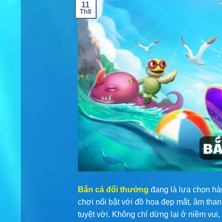
11
Th8
Bắn cá đổi thưởng
đang là lựa chọn hà
chơi nổi bật với đồ họa đẹp mắt, âm thanh
tuyệt vời. Không chỉ dừng lại ở niềm vui,