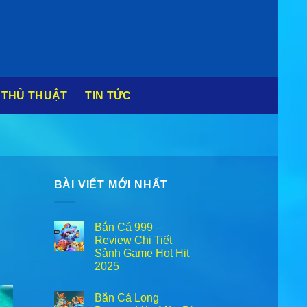
THỦ THUẬT
TIN TỨC
BÀI VIẾT MỚI NHẤT
Bắn Cá 999 –
Review Chi Tiết
Sảnh Game Hot Hit
2025
Bắn Cá Long